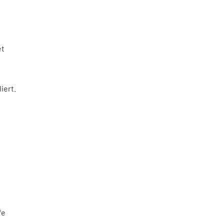
et
iert.
fe