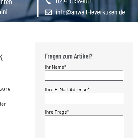
0214 9098400
Ihren
in!
info@anwalt-leverkusen.de
k
Fragen zum Artikel?
Pflichtfeld
Ihr Name
*
Pflichtfeld
tware
Ihre E-Mail-Adresse
*
der
Pflichtfeld
Ihre Frage
*