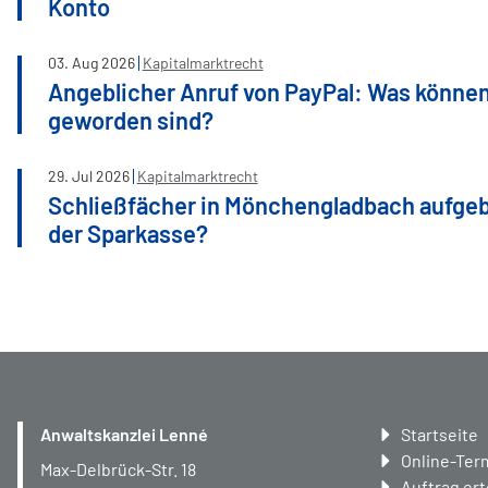
Konto
03
.
Aug
2026
Kapitalmarktrecht
Angeblicher Anruf von PayPal: Was können
geworden sind?
29
.
Jul
2026
Kapitalmarktrecht
Schließfächer in Mönchengladbach aufge
der Sparkasse?
Navigation
Anwaltskanzlei Lenné
Startseite
überspring
Online-Ter
Max-Delbrück-Str. 18
Auftrag ert