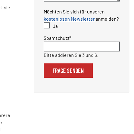
t sie
Möchten Sie sich für unseren
kostenlosen Newsletter
anmelden?
Ja
Pflichtfeld
Spamschutz
*
Bitte addieren Sie 3 und 6.
FRAGE SENDEN
hrere
e
t