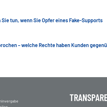
 Sie tun, wenn Sie Opfer eines Fake-Supports
brochen – welche Rechte haben Kunden gegen
TRANSPARE
en
minvergabe
eilen