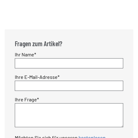
Fragen zum Artikel?
Pflichtfeld
Ihr Name
*
Pflichtfeld
Ihre E-Mail-Adresse
*
Pflichtfeld
Ihre Frage
*
Möchten Sie sich für unseren
kostenlosen