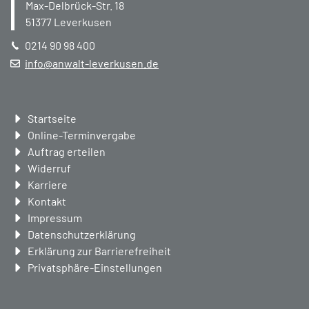
Max-Delbrück-Str. 18
51377
Leverkusen
0214 90 98 400
info@anwalt-leverkusen.de
Navigation
Startseite
überspringen
Online-Terminvergabe
Auftrag erteilen
Widerruf
Karriere
Kontakt
Impressum
Datenschutzerklärung
Erklärung zur Barrierefreiheit
Privatsphäre-Einstellungen