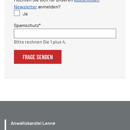
Newsletter
anmelden?
Ja
Pflichtfeld
Spamschutz
*
Bitte rechnen Sie 1 plus 4.
FRAGE SENDEN
Anwaltskanzlei Lenné