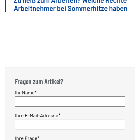
Zu heiß zum Arbeiten? Welche Rechte
Arbeitnehmer bei Sommerhitze haben
Fragen zum Artikel?
Pflichtfeld
Ihr Name
*
Pflichtfeld
Ihre E-Mail-Adresse
*
Pflichtfeld
Ihre Frage
*