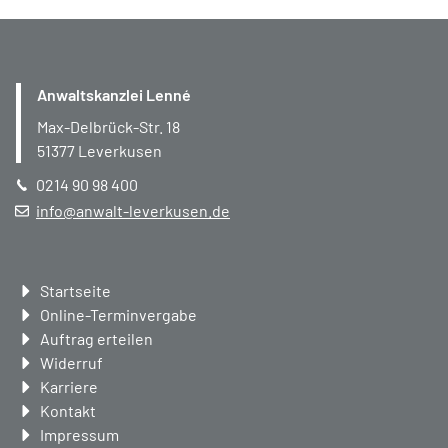
Anwaltskanzlei Lenné
Max-Delbrück-Str. 18
51377
Leverkusen
0214 90 98 400
info@anwalt-leverkusen.de
Navigation
Startseite
überspringen
Online-Terminvergabe
Auftrag erteilen
Widerruf
Karriere
Kontakt
Impressum