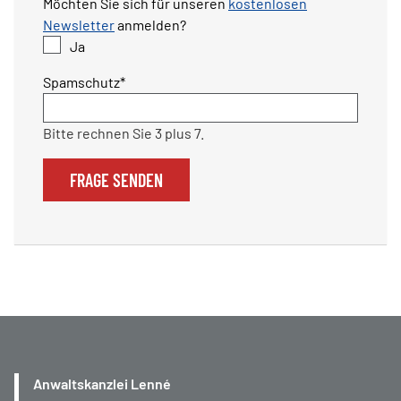
Möchten Sie sich für unseren
kostenlosen
Newsletter
anmelden?
Ja
Pflichtfeld
Spamschutz
*
Bitte rechnen Sie 3 plus 7.
FRAGE SENDEN
Anwaltskanzlei Lenné