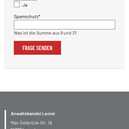
Ja
Pflichtfeld
Spamschutz
*
Was ist die Summe aus 9 und 3?
FRAGE SENDEN
Anwaltskanzlei Lenné
Max-Delbrück-Str. 18