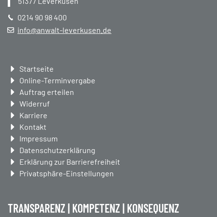
51377
Leverkusen
0214 90 98 400
info@anwalt-leverkusen.de
Navigation
Startseite
überspringen
Online-Terminvergabe
Auftrag erteilen
Widerruf
Karriere
Kontakt
Impressum
Datenschutzerklärung
Erklärung zur Barrierefreiheit
Privatsphäre-Einstellungen
TRANSPARENZ | KOMPETENZ | KONSEQUENZ