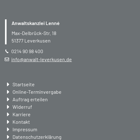
Anwaltskanzlei Lenné
Max-Delbrück-Str. 18
51377
Leverkusen
0214 90 98 400
info@anwalt-leverkusen.de
Navigation
Startseite
überspringen
Online-Terminvergabe
Auftrag erteilen
Widerruf
Karriere
Kontakt
Impressum
Datenschutzerklärung