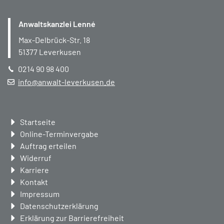
Anwaltskanzlei Lenné
Max-Delbrück-Str. 18
51377
Leverkusen
0214 90 98 400
info@anwalt-leverkusen.de
Navigation
Startseite
überspringen
Online-Terminvergabe
Auftrag erteilen
Widerruf
Karriere
Kontakt
Impressum
Datenschutzerklärung
Erklärung zur Barrierefreiheit