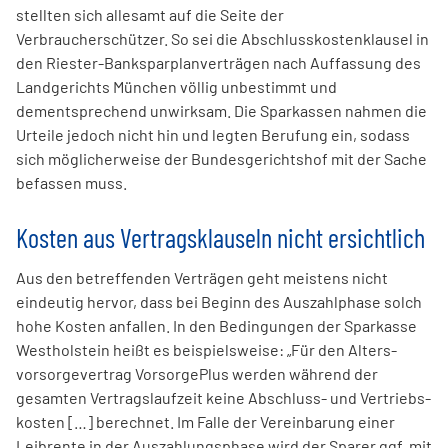
stellten sich allesamt auf die Seite der
Verbraucherschützer. So sei die Abschluss­kostenklausel in
den Riester-Bank­sparplan­verträgen nach Auffassung des
Land­gerichts München völlig unbe­stimmt und
dementsprechend unwirk­sam. Die Sparkassen nahmen die
Urteile jedoch nicht hin und legten Berufung ein, sodass
sich möglicherweise der Bundes­gerichts­hof mit der Sache
befassen muss.
Kosten aus Vertragsklauseln nicht ersichtlich
Aus den betreffenden Verträgen geht meistens nicht
eindeutig hervor, dass bei Beginn des Auszahl­phase solch
hohe Kosten anfallen. In den Bedingungen der Sparkasse
West­holstein heißt es beispielsweise: „Für den Alters­
vorsorgever­trag VorsorgePlus werden während der
gesamten Vertrags­lauf­zeit keine Abschluss- und Vertriebs­
kosten […] berechnet. Im Falle der Vereinbarung einer
Leib­rente in der Auszahlungs­phase wird der Sparer ggf. mit