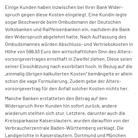
Einige Kunden haben inzwischen bei ihrer Bank Wider­
spruch gegen diese Kosten einge­legt. Eine Kundin legte
sogar Beschwerde beim Ombudsmann der Deutschen
Volksbanken und Raiffeisenbanken ein, nachdem die Bank
den Widerspruch abgelehnt hatte. Nach Auffassung des
Ombudsmannes würden Abschluss- und Vertriebs­kosten in
Höhe von 598,93 Euro den wirt­schaftlichen Sinn des Alters­
vorsorgever­trages ernst­haft in Zweifel ziehen. Diese seien
seiner Einschät­zung nach exorbitant hoch. In Bezug auf die
„einmalig übrigen kalkulierten Kosten“ bemängelte er allein
schon die vage Formulierung. Zudem gebe der Alters­
vorsorgever­trag für den Anfall solcher Kosten nichts her.
Manche Banken erstatteten den Betrag auf den
Widerspruch ihrer Kunden hin sofort zurück, andere
wiederum stellten sich stur. Letztere, darunter auch die
Kreissparkasse Kaisers­lautern, wurden daraufhin von der
Verbraucherzentrale Baden-Württemberg verklagt. Die
Land­gerichte in Kaiserslautern, Dortmund und München