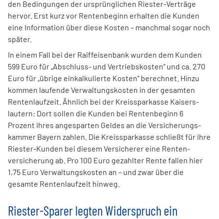
den Bedingungen der ursprüng­lichen Riester-Verträge
hervor. Erst kurz vor Renten­beginn erhalten die Kunden
eine Information über diese Kosten – manchmal sogar noch
später.
In einem Fall bei der Raiff­eisen­bank wurden dem Kunden
599 Euro für „Abschluss- und Vertriebs­kosten“ und ca. 270
Euro für „übrige einkalkulierte Kosten“ berechnet. Hinzu
kommen laufende Verwaltungs­kosten in der gesamten
Renten­lauf­zeit. Ähnlich bei der Kreissparkasse Kaisers­
lautern: Dort sollen die Kunden bei Renten­beginn 6
Prozent ihres angesparten Geldes an die Versicherungs­
kammer Bayern zahlen. Die Kreissparkasse schließt für ihre
Riester-Kunden bei diesem Versicherer eine Renten­
versicherung ab. Pro 100 Euro gezahlter Rente fallen hier
1,75 Euro Verwaltungs­kosten an – und zwar über die
gesamte Renten­lauf­zeit hinweg.
Riester-Sparer legten Widerspruch ein