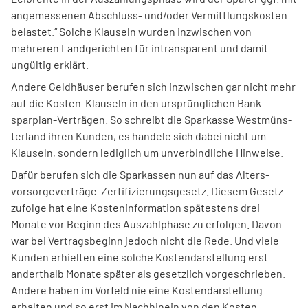
angemessenen Abschluss- und/oder Vermitt­lungs­kosten
belastet.“ Solche Klauseln wurden inzwischen von
mehreren Land­gerichten für intrans­parent und damit
ungültig erklärt.
Andere Geldhäuser berufen sich inzwischen gar nicht mehr
auf die Kosten-Klauseln in den ursprüng­lichen Bank­
sparplan-Verträgen. So schreibt die Sparkasse West­müns­
terland ihren Kunden, es handele sich dabei nicht um
Klauseln, sondern lediglich um unver­bindliche Hinweise.
Dafür berufen sich die Sparkassen nun auf das Alters­
vorsorgever­träge-Zertifizierungs­gesetz. Diesem Gesetz
zufolge hat eine Kosteninformation spätestens drei
Monate vor Beginn des Auszahl­phase zu erfolgen. Davon
war bei Vertrags­beginn jedoch nicht die Rede. Und viele
Kunden erhielten eine solche Kostendar­stellung erst
andert­halb Monate später als gesetzlich vorgeschrieben.
Andere haben im Vorfeld nie eine Kostendar­stellung
erhalten und so erst im Nach­hinein von den Kosten