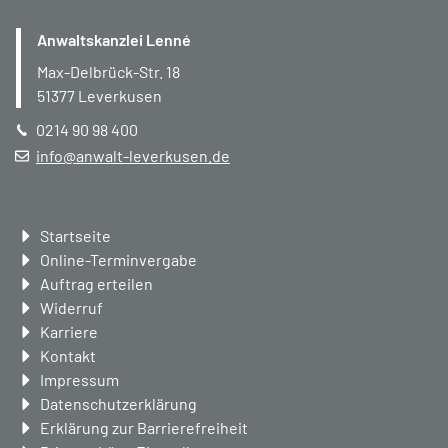
Anwaltskanzlei Lenné
Max-Delbrück-Str. 18
51377
Leverkusen
0214 90 98 400
info@anwalt-leverkusen.de
Navigation
Startseite
überspringen
Online-Terminvergabe
Auftrag erteilen
Widerruf
Karriere
Kontakt
Impressum
Datenschutzerklärung
Erklärung zur Barrierefreiheit