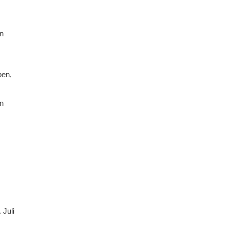
en
ben,
en
 Juli