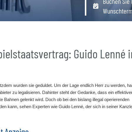
Buchen Sie 
Wunschterm
ielstaatsvertrag: Guido Lenné 
rotzdem wurden sie geduldet. Um der Lage endlich Herr zu werden, h
nbieter zu legalisieren. Dahinter steht der Gedanke, dass ein effektive
e Bahnen gelenkt wird. Doch ob bei den bislang illegal operierenden
den kann, sehen Experten wie Guido Lenné, der sich in seiner Kanzlei
t Anzeige