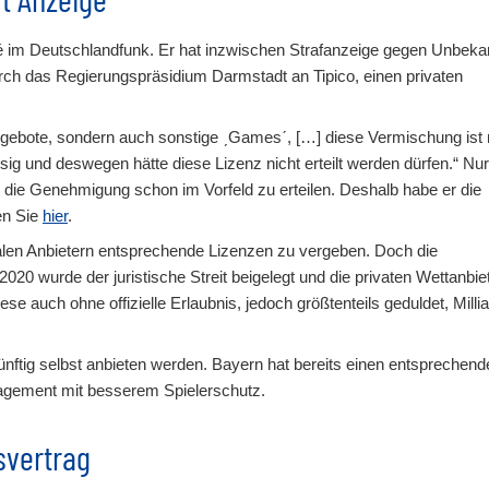
enné im Deutschlandfunk. Er hat inzwischen Strafanzeige gegen Unbeka
urch das Regierungspräsidium Darmstadt an Tipico, einen privaten
ngebote, sondern auch sonstige ˏGamesˊ, […] diese Vermischung ist
ig und deswegen hätte diese Lizenz nicht erteilt werden dürfen.“ Nur
 die Genehmigung schon im Vorfeld zu erteilen. Deshalb habe er die
den Sie
hier
.
egalen Anbietern entsprechende Lizenzen zu vergeben. Doch die
20 wurde der juristische Streit beigelegt und die privaten Wettanbiet
e auch ohne offizielle Erlaubnis, jedoch größtenteils geduldet, Milli
ünftig selbst anbieten werden. Bayern hat bereits einen entsprechend
gagement mit besserem Spielerschutz.
svertrag