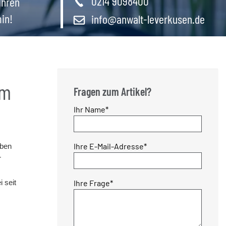
0214 9098400
Ihren
in!
info@anwalt-leverkusen.de
im
Fragen zum Artikel?
Pflichtfeld
Ihr Name
*
Pflichtfeld
Ihre E-Mail-Adresse
*
aben
r
Pflichtfeld
Ihre Frage
*
 seit