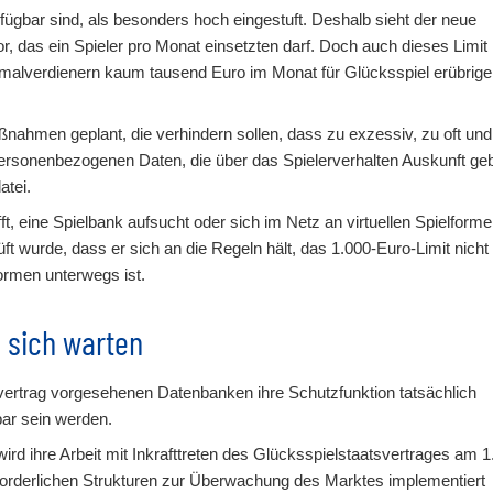
fügbar sind, als besonders hoch eingestuft. Deshalb sieht der neue
r, das ein Spieler pro Monat einsetzten darf. Doch auch dieses Limit
Normalverdienern kaum tausend Euro im Monat für Glücksspiel erübrig
nahmen geplant, die verhindern sollen, dass zu exzessiv, zu oft und
personenbezogenen Daten, die über das Spielerverhalten Auskunft ge
atei.
fft, eine Spielbank aufsucht oder sich im Netz an virtuellen Spielform
üft wurde, dass er sich an die Regeln hält, das 1.000-Euro-Limit nicht
formen unterwegs ist.
 sich warten
svertrag vorgesehenen Datenbanken ihre Schutzfunktion tatsächlich
bar sein werden.
ird ihre Arbeit mit Inkrafttreten des Glücksspielstaatsvertrages am 1.
orderlichen Strukturen zur Überwachung des Marktes implementiert