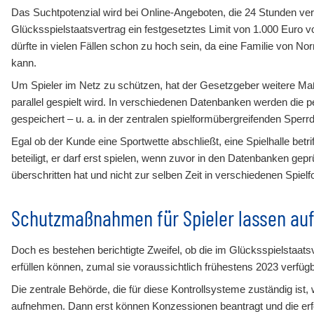
Das Suchtpotenzial wird bei Online-Angeboten, die 24 Stunden ver
Glücksspielstaatsvertrag ein festgesetztes Limit von 1.000 Euro vo
dürfte in vielen Fällen schon zu hoch sein, da eine Familie von 
kann.
Um Spieler im Netz zu schützen, hat der Gesetzgeber weitere Maß
parallel gespielt wird. In verschiedenen Datenbanken werden die 
gespeichert – u. a. in der zentralen spielformübergreifenden Sperrd
Egal ob der Kunde eine Sportwette abschließt, eine Spielhalle betri
beteiligt, er darf erst spielen, wenn zuvor in den Datenbanken gepr
überschritten hat und nicht zur selben Zeit in verschiedenen Spiel
Schutzmaßnahmen für Spieler lassen auf
Doch es bestehen berichtigte Zweifel, ob die im Glücksspielstaat
erfüllen können, zumal sie voraussichtlich frühestens 2023 verfüg
Die zentrale Behörde, die für diese Kontrollsysteme zuständig ist, w
aufnehmen. Dann erst können Konzessionen beantragt und die erf