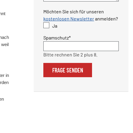
Möchten Sie sich für unseren
nnt
kostenlosen Newsletter
anmelden?
Ja
Pflichtfeld
Spamschutz
*
 nach
 weil
Bitte rechnen Sie 2 plus 8.
FRAGE SENDEN
er in
arden
en