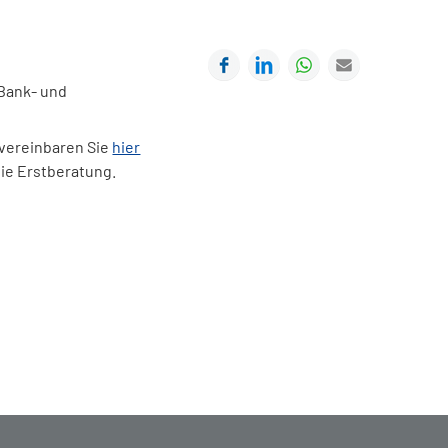
Facebook
LinkedIn
WhatsApp
E-mail
 Bank- und
 vereinbaren Sie
hier
eie Erstberatung.