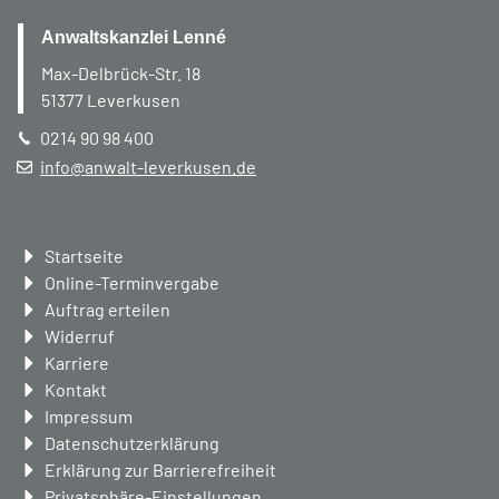
Anwaltskanzlei Lenné
Max-Delbrück-Str. 18
51377
Leverkusen
0214 90 98 400
info@anwalt-leverkusen.de
Navigation
Startseite
überspringen
Online-Terminvergabe
Auftrag erteilen
Widerruf
Karriere
Kontakt
Impressum
Datenschutzerklärung
Erklärung zur Barrierefreiheit
Privatsphäre-Einstellungen