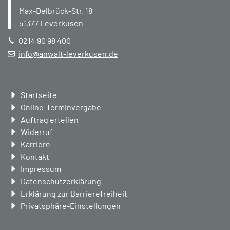
Max-Delbrück-Str. 18
51377
Leverkusen
0214 90 98 400
info@anwalt-leverkusen.de
Navigation
Startseite
überspringen
Online-Terminvergabe
Auftrag erteilen
Widerruf
Karriere
Kontakt
Impressum
Datenschutzerklärung
Erklärung zur Barrierefreiheit
Privatsphäre-Einstellungen