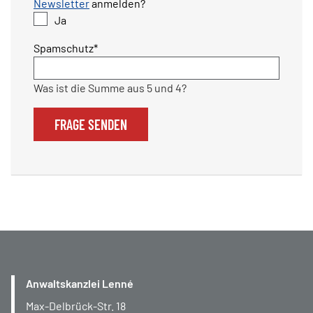
Newsletter
anmelden?
Ja
Pflichtfeld
Spamschutz
*
Was ist die Summe aus 5 und 4?
FRAGE SENDEN
Anwaltskanzlei Lenné
Max-Delbrück-Str. 18