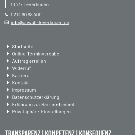
51377
Leverkusen
0214 90 98 400
info@anwalt-leverkusen.de
Navigation
Startseite
überspringen
Online-Terminvergabe
Auftrag erteilen
Widerruf
Karriere
Kontakt
Impressum
Datenschutzerklärung
Erklärung zur Barrierefreiheit
Privatsphäre-Einstellungen
TRANSPARENZ | KOMPETENZ | KONSEQUENZ