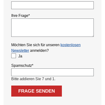
Pflichtfeld
Ihre Frage
*
Möchten Sie sich für unseren
kostenlosen
Newsletter
anmelden?
Ja
Pflichtfeld
Spamschutz
*
Bitte addieren Sie 7 und 1.
FRAGE SENDEN