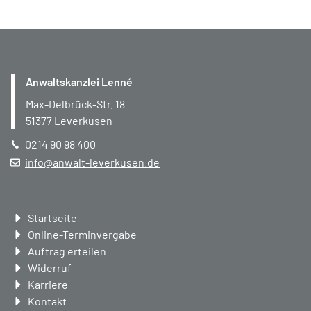
Anwaltskanzlei Lenné
Max-Delbrück-Str. 18
51377
Leverkusen
0214 90 98 400
info@anwalt-leverkusen.de
Navigation
Startseite
überspringen
Online-Terminvergabe
Auftrag erteilen
Widerruf
Karriere
Kontakt