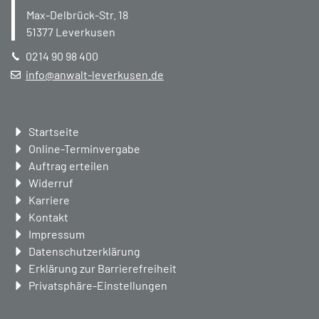
Max-Delbrück-Str. 18
51377
Leverkusen
0214 90 98 400
info@anwalt-leverkusen.de
Navigation
Startseite
überspringen
Online-Terminvergabe
Auftrag erteilen
Widerruf
Karriere
Kontakt
Impressum
Datenschutzerklärung
Erklärung zur Barrierefreiheit
Privatsphäre-Einstellungen