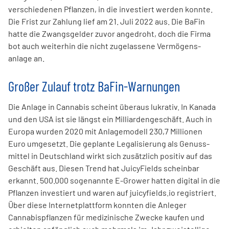
verschiedenen Pflanzen, in die investiert werden konnte.
Die Frist zur Zahlung lief am 21. Juli 2022 aus. Die BaFin
hatte die Zwangs­gelder zuvor angedroht, doch die Firma
bot auch weiterhin die nicht zugelassene Vermögens­
anlage an.
Großer Zulauf trotz BaFin-Warnungen
Die Anlage in Cannabis scheint überaus lukrativ. In Kanada
und den USA ist sie längst ein Milliarden­geschäft. Auch in
Europa wurden 2020 mit Anlagemodell 230,7 Millionen
Euro umge­setzt. Die geplante Legalisierung als Genuss­
mittel in Deutsch­land wirkt sich zusätzlich positiv auf das
Geschäft aus. Diesen Trend hat JuicyFields scheinbar
erkannt. 500.000 sogenannte E-Grower hatten digital in die
Pflanzen investiert und waren auf juicyfields.io registriert.
Über diese Internetplatt­form konnten die Anleger
Cannabis­pflanzen für medizi­nische Zwecke kaufen und