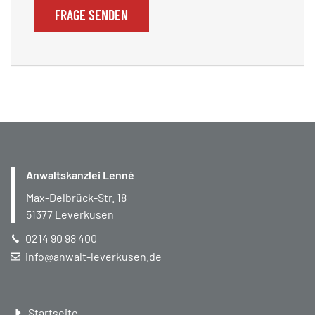
FRAGE SENDEN
Anwaltskanzlei Lenné
Max-Delbrück-Str. 18
51377
Leverkusen
0214 90 98 400
info@anwalt-leverkusen.de
Navigation
Startseite