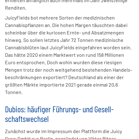
erhielten anfänglich auch mehr­mals im Jahr zwei­stel­lige
Renditen.
JuicyFields bot mehrere Sorten der medizinischen
Cannabis­pflanzen an. Die hohen Margen täuschten dabei
scheinbar über die kuriosen Ernte- und Absatzmengen
hinweg. So sollen letztes Jahr 72 Tonnen medizi­nische
Cannabisblüten laut JuicyFields einge­fahren worden sein.
Das hätte 2020 einem Markt­wert von rund 158 Millionen
Euro entsprochen. Doch wohin wurden diese riesigen
Mengen trotz der noch weit­gehend bestehenden Handels­
beschränkungen exportiert? Deutsch­land als einer der
größten Märkte importierte 2021 gerade einmal 20,6
Tonnen.
Dubios: häufiger Führungs­- und Gesell­
schaftswechsel
Zunächst wurde im Impressum der Platt­form die Juicy
Grow GmbH aus Berlin, gegründet von Viktor Bitner,