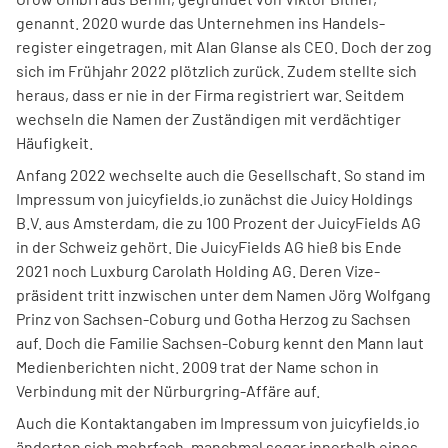
genannt. 2020 wurde das Unternehmen ins Handels­
register einge­tragen, mit Alan Glanse als CEO. Doch der zog
sich im Früh­jahr 2022 plötzlich zurück. Zudem stellte sich
heraus, dass er nie in der Firma registriert war. Seitdem
wechseln die Namen der Zuständigen mit verdächtiger
Häufigkeit.
Anfang 2022 wechselte auch die Gesell­schaft. So stand im
Impressum von juicyfields.io zunächst die Juicy Holdings
B.V. aus Amsterdam, die zu 100 Prozent der JuicyFields AG
in der Schweiz gehört. Die JuicyFields AG hieß bis Ende
2021 noch Luxburg Carolath Holding AG. Deren Vize­
präsident tritt inzwischen unter dem Namen Jörg Wolfgang
Prinz von Sachsen-Coburg und Gotha Herzog zu Sachsen
auf. Doch die Familie Sachsen-Coburg kennt den Mann laut
Medienberichten nicht. 2009 trat der Name schon in
Verbindung mit der Nürburgring-Affäre auf.
Auch die Kontakt­angaben im Impressum von juicyfields.io
änderten sich mehrfach, manchmal sogar innerhalb eines