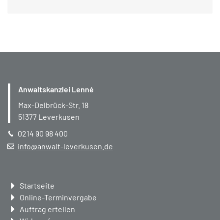
Anwaltskanzlei Lenné
Max-Delbrück-Str. 18
51377
Leverkusen
0214 90 98 400
info@anwalt-leverkusen.de
Navigation
Startseite
überspringen
Online-Terminvergabe
Auftrag erteilen