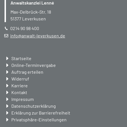
Anwaltskanzlei Lenné
Max-Delbrück-Str. 18
51377
Leverkusen
0214 90 98 400
info@anwalt-leverkusen.de
Navigation
Startseite
überspringen
Online-Terminvergabe
Auftrag erteilen
Widerruf
Karriere
Kontakt
Impressum
Datenschutzerklärung
Erklärung zur Barrierefreiheit
Privatsphäre-Einstellungen