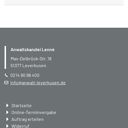
Anwaltskanzlei Lenné
Max-Delbrück-Str. 18
51377
Leverkusen
0214 90 98 400
info@anwalt-leverkusen.de
Navigation
Startseite
überspringen
Online-Terminvergabe
Auftrag erteilen
Widerruf