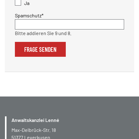
Ja
Pflichtfeld
Spamschutz
*
Bitte addieren Sie 9 und 8.
FRAGE SENDEN
Anwaltskanzlei Lenné
Max-Delbrück-Str. 18
51377
Leverkusen