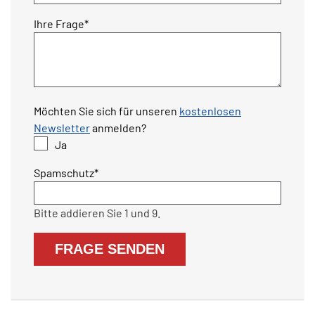
Pflichtfeld
Ihre Frage
*
Möchten Sie sich für unseren
kostenlosen
Newsletter
anmelden?
Ja
Pflichtfeld
Spamschutz
*
Bitte addieren Sie 1 und 9.
FRAGE SENDEN