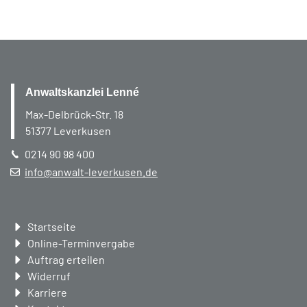
Anwaltskanzlei Lenné
Max-Delbrück-Str. 18
51377
Leverkusen
0214 90 98 400
info@anwalt-leverkusen.de
Navigation
Startseite
überspringen
Online-Terminvergabe
Auftrag erteilen
Widerruf
Karriere