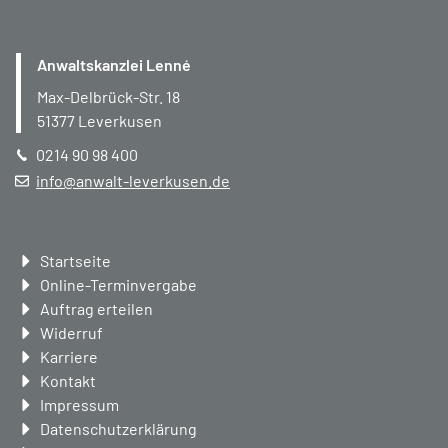
Anwaltskanzlei Lenné
Max-Delbrück-Str. 18
51377
Leverkusen
0214 90 98 400
info@anwalt-leverkusen.de
Navigation
Startseite
überspringen
Online-Terminvergabe
Auftrag erteilen
Widerruf
Karriere
Kontakt
Impressum
Datenschutzerklärung