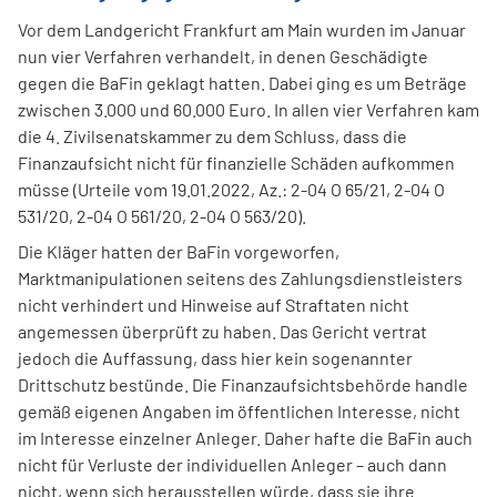
Vor dem Landgericht Frankfurt am Main wurden im Januar
nun vier Verfahren verhandelt, in denen Geschädigte
gegen die BaFin geklagt hatten. Dabei ging es um Beträge
zwischen 3.000 und 60.000 Euro. In allen vier Verfahren kam
die 4. Zivilsenatskammer zu dem Schluss, dass die
Finanzaufsicht nicht für finanzielle Schäden aufkommen
müsse (Urteile vom 19.01.2022, Az.: 2-04 O 65/21, 2-04 O
531/20, 2-04 O 561/20, 2-04 O 563/20).
Die Kläger hatten der BaFin vorgeworfen,
Marktmanipulationen seitens des Zahlungsdienstleisters
nicht verhindert und Hinweise auf Straftaten nicht
angemessen überprüft zu haben. Das Gericht vertrat
jedoch die Auffassung, dass hier kein sogenannter
Drittschutz bestünde. Die Finanzaufsichtsbehörde handle
gemäß eigenen Angaben im öffentlichen Interesse, nicht
im Interesse einzelner Anleger. Daher hafte die BaFin auch
nicht für Verluste der individuellen Anleger – auch dann
nicht, wenn sich herausstellen würde, dass sie ihre