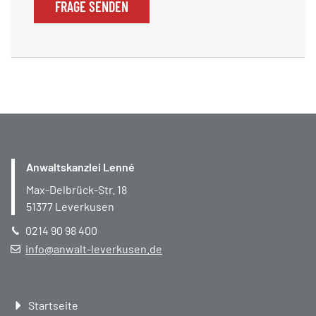
FRAGE SENDEN
Anwaltskanzlei Lenné
Max-Delbrück-Str. 18
51377
Leverkusen
0214 90 98 400
info@anwalt-leverkusen.de
Navigation
Startseite