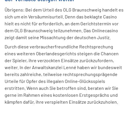
Übrigens: Bei dem Urteil des OLG Braunschweig handelt es
sich um ein Versäumnisurteil. Denn das beklagte Casino
hielt es nicht für erforderlich, an dem Gerichtstermin vor
dem OLG Braunschweig teilzunehmen. Das Onlinecasino
zeigt damit seine Missachtung der deutschen Justiz.
Durch diese verbraucherfreundliche Rechtsprechung
eines weiteren Oberlandesgerichts steigen die Chancen
der Spieler, ihre verzockten Einsätze zurückzufordern,
weiter. In der Anwaltskanzlei Lenné haben wir bundesweit
bereits zahlreiche, teilweise rechtsprechungsprägende
Urteile für Opfer des illegalen Online-Glücksspiels
erstritten. Wenn auch Sie betroffen sind, beraten wir Sie
gerne im Rahmen eines kostenlosen Erstgesprächs und
kämpfen dafür, ihre verspielten Einsätze zurückzuholen.