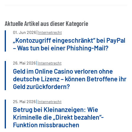
Aktuelle Artikel aus dieser Kategorie
01
.
Jun
2026
Internetrecht
„Kontozugriff eingeschränkt“ bei PayPal
– Was tun bei einer Phishing-Mail?
26
.
Mai
2026
Internetrecht
Geld im Online Casino verloren ohne
deutsche Lizenz – können Betroffene ihr
Geld zurückfordern?
25
.
Mai
2026
Internetrecht
Betrug bei Kleinanzeigen: Wie
Kriminelle die „Direkt bezahlen“-
Funktion missbrauchen