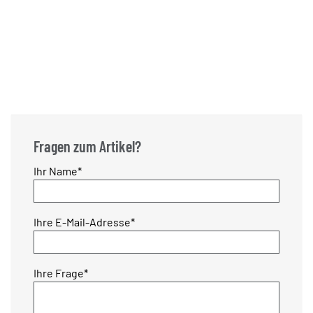
Fragen zum Artikel?
Pflichtfeld
Ihr Name
*
Pflichtfeld
Ihre E-Mail-Adresse
*
Pflichtfeld
Ihre Frage
*