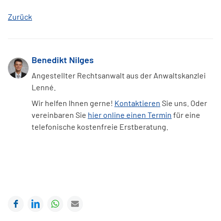
Zurück
Benedikt Nilges
Angestellter Rechtsanwalt aus der Anwaltskanzlei
Lenné.
Wir helfen Ihnen gerne!
Kontaktieren
Sie uns. Oder
vereinbaren Sie
hier online einen Termin
für eine
telefonische kostenfreie Erstberatung.
Facebook
LinkedIn
WhatsApp
E-mail