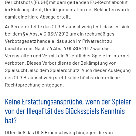
Gerichtshofs (EuGH) mit dem geltenden EU-Recht absolut
im Einklang steht. Der Argumentation der Beklagten wurde
damit eine klare Absage erteilt.
Außerdem stellte das OLG Braunschweig fest, dass es sich
bei dem § 4 Abs. 4 GlüStV 2012 um ein rechtmäßiges
Verbotsgesetz handele, das auch im Privatrecht zu
beachten sei. Nach § 4 Abs. 4 GlüStV 2012 war das
Veranstalten und Vermitteln öffentlicher Spiele im Internet
verboten. Dieses Verbot diente der Bekämpfung von
Spielsucht, also dem Spielerschutz. Auch dieser Auslegung
des OLG Braunschweig steht keine höchstrichterliche
Rechtsprechung entgegen.
Keine Erstattungsansprüche, wenn der Spieler
von der Illegalität des Glücksspiels Kenntnis
hat?
Offen ließ das OLG Braunschweig hingegen die von