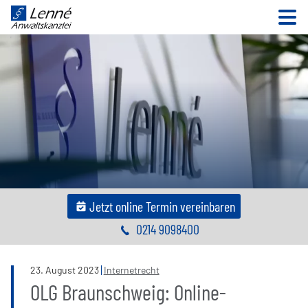
N
Jetzt online Termin vereinbaren
0214 9098400
23
.
August
2023
Internetrecht
OLG Braunschweig: Online-