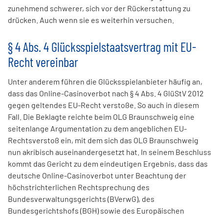
zunehmend schwerer, sich vor der Rückerstattung zu
drücken. Auch wenn sie es weiterhin versuchen.
§ 4 Abs. 4 Glücksspielstaatsvertrag mit EU-
Recht vereinbar
Unter anderem führen die Glücksspielanbieter häufig an,
dass das Online-Casinoverbot nach § 4 Abs. 4 GlüStV 2012
gegen geltendes EU-Recht verstoße. So auch in diesem
Fall. Die Beklagte reichte beim OLG Braunschweig eine
seitenlange Argumentation zu dem angeblichen EU-
Rechtsverstoß ein, mit dem sich das OLG Braunschweig
nun akribisch auseinandergesetzt hat. In seinem Beschluss
kommt das Gericht zu dem eindeutigen Ergebnis, dass das
deutsche Online-Casinoverbot unter Beachtung der
höchstrichterlichen Rechtsprechung des
Bundesverwaltungsgerichts (BVerwG), des
Bundesgerichtshofs (BGH) sowie des Europäischen