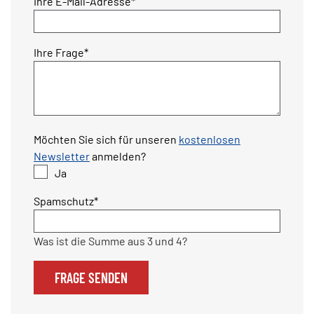
Pflichtfeld
Ihre E-Mail-Adresse
*
Pflichtfeld
Ihre Frage
*
Möchten Sie sich für unseren
kostenlosen
Newsletter
anmelden?
Ja
Pflichtfeld
Spamschutz
*
Was ist die Summe aus 3 und 4?
FRAGE SENDEN