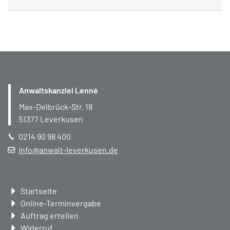
Anwaltskanzlei Lenné
Max-Delbrück-Str. 18
51377
Leverkusen
0214 90 98 400
info@anwalt-leverkusen.de
Navigation
Startseite
überspringen
Online-Terminvergabe
Auftrag erteilen
Widerruf