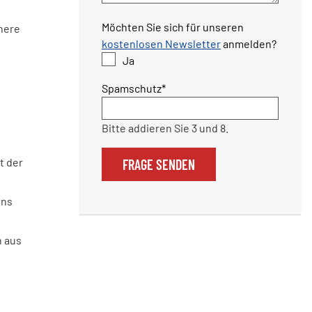
Möchten Sie sich für unseren
here
kostenlosen Newsletter
anmelden?
Ja
Pflichtfeld
Spamschutz
*
Bitte addieren Sie 3 und 8.
t der
FRAGE SENDEN
ins
h aus