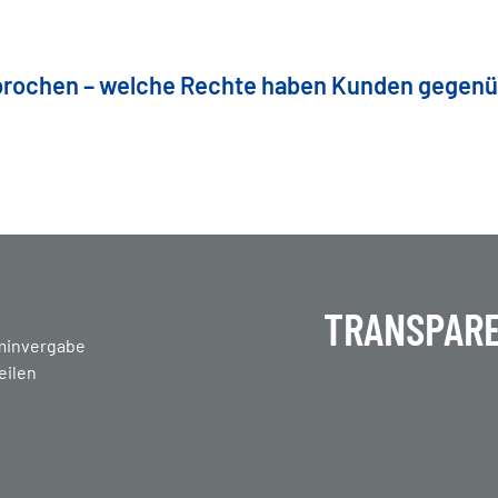
brochen – welche Rechte haben Kunden gegen
TRANSPARE
en
minvergabe
eilen