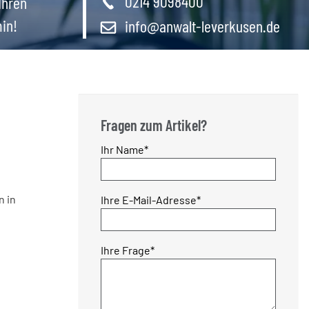
0214 9098400
Ihren
in!
info@anwalt-leverkusen.de
Fragen zum Artikel?
Pflichtfeld
Ihr Name
*
Pflichtfeld
n in
Ihre E-Mail-Adresse
*
Pflichtfeld
Ihre Frage
*