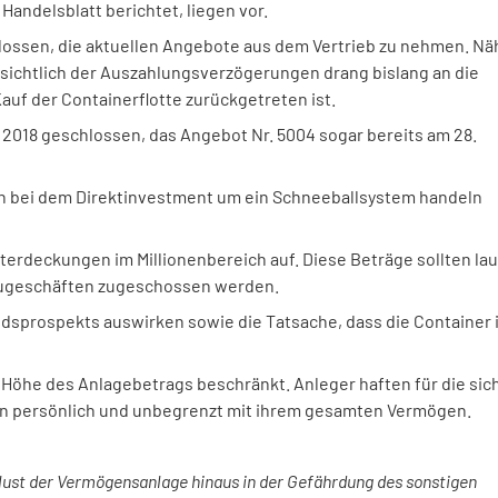
andelsblatt berichtet, liegen vor.
hlossen, die aktuellen Angebote aus dem Vertrieb zu nehmen. Nä
nsichtlich der Auszahlungsverzögerungen drang bislang an die
Kauf der Containerflotte zurückgetreten ist.
 2018 geschlossen, das Angebot Nr. 5004 sogar bereits am 28.
ich bei dem Direktinvestment um ein Schneeballsystem handeln
Unterdeckungen im Millionenbereich auf. Diese Beträge sollten lau
eugeschäften zugeschossen werden.
ondsprospekts auswirken sowie die Tatsache, dass die Container 
ie Höhe des Anlagebetrags beschränkt. Anleger haften für die sic
n persönlich und unbegrenzt mit ihrem gesamten Vermögen.
lust der Vermögensanlage hinaus in der Gefährdung des sonstigen