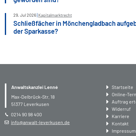
29
.
Jul
2026
Kapitalmarktrecht
Schließfächer in Mönchengladbach aufge
der Sparkasse?
Navigation
Anwaltskanzlei Lenné
Startseite
überspring
Online-Ter
Max-Delbrück-Str. 18
Auftrag ert
51377
Leverkusen
Widerruf
0214 90 98 400
Karriere
info@anwalt-leverkusen.de
Kontakt
Impressum