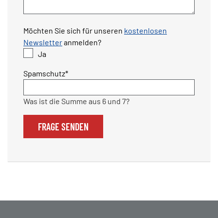
Möchten Sie sich für unseren
kostenlosen
Newsletter
anmelden?
Ja
Pflichtfeld
Spamschutz
*
Was ist die Summe aus 6 und 7?
FRAGE SENDEN