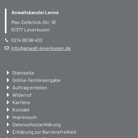
Anwaltskanzlei Lenné
Max-Delbrück-Str. 18
51377
Leverkusen
0214 90 98 400
info@anwalt-leverkusen.de
Navigation
Startseite
überspringen
Online-Terminvergabe
Auftrag erteilen
Widerruf
Karriere
Kontakt
Impressum
Datenschutzerklärung
Erklärung zur Barrierefreiheit