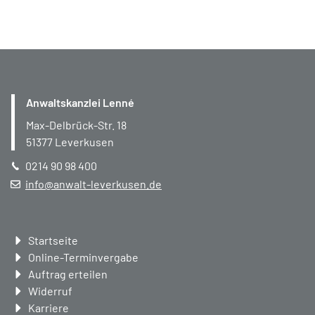
Anwaltskanzlei Lenné
Max-Delbrück-Str. 18
51377
Leverkusen
0214 90 98 400
info@anwalt-leverkusen.de
Navigation
Startseite
überspringen
Online-Terminvergabe
Auftrag erteilen
Widerruf
Karriere