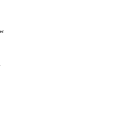
en.
r