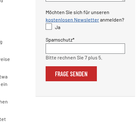
nd
Möchten Sie sich für unseren
kostenlosen Newsletter
anmelden?
Ja
Pflichtfeld
Spamschutz
*
ng
Bitte rechnen Sie 7 plus 5.
weise
FRAGE SENDEN
etwa
 ein
chen
tet