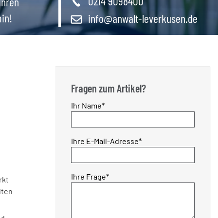
0214 9098400
Ihren
in!
info@anwalt-leverkusen.de
Fragen zum Artikel?
Pflichtfeld
Ihr Name
*
Pflichtfeld
Ihre E-Mail-Adresse
*
Pflichtfeld
Ihre Frage
*
rkt
lten