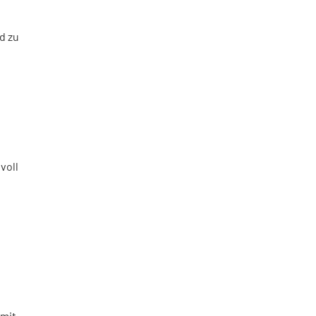
d zu
voll
 mit