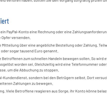
eld verloren haben, sollten Sie den Vorgang sorgfältig prüfen u
iert
er ein PayPal-Konto eine Rechnung oder eine Zahlungsanforderu
e Opfer versenden.
e Mitteilung über eine angebliche Bestellung oder Zahlung. Teil
 oder sogar tausend Euro genannt.
die Betroffenen zum schnellen Handeln bewegen sollen. So wird 
usgelöst worden sei. Gleichzeitig wird eine Telefonnummer oder
üsse, um die Abbuchung zu stoppen.
Pal-Kundendienst, sondern bei den Betrügern selbst. Dort versu
weiteren Zahlungen zu bewegen.
ng. Viele Betroffene reagieren aus Sorge, ihr Konto könne belas