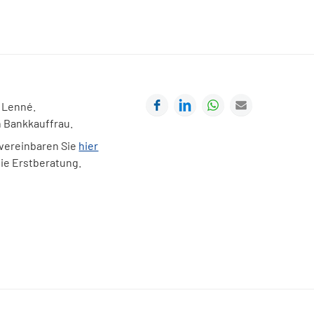
Facebook
LinkedIn
WhatsApp
E-mail
 Lenné.
h Bankkauffrau.
 vereinbaren Sie
hier
eie Erstberatung.