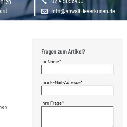
0214 9098400
Ihren
in!
info@anwalt-leverkusen.de
Fragen zum Artikel?
Pflichtfeld
Ihr Name
*
Pflichtfeld
Ihre E-Mail-Adresse
*
Pflichtfeld
Ihre Frage
*
nnen