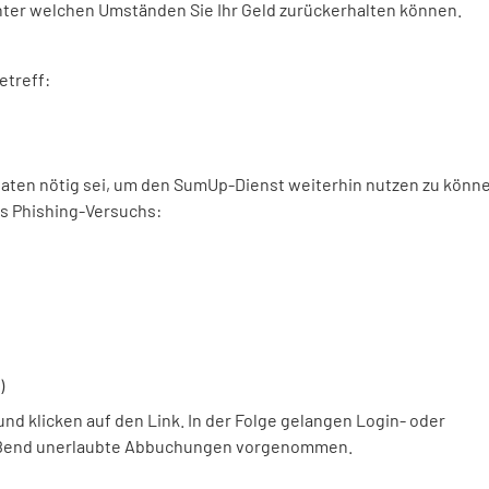
unter welchen Umständen Sie Ihr Geld zurückerhalten können.
etreff:
r Daten nötig sei, um den SumUp-Dienst weiterhin nutzen zu könn
es Phishing-Versuchs:
)
und klicken auf den Link. In der Folge gelangen Login- oder
ießend unerlaubte Abbuchungen vorgenommen.