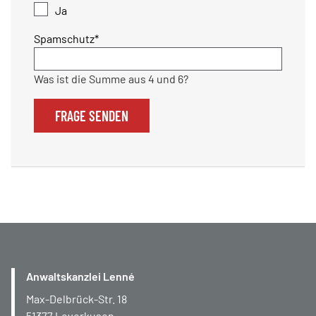
Ja
Pflichtfeld
Spamschutz
*
Was ist die Summe aus 4 und 6?
FRAGE SENDEN
Anwaltskanzlei Lenné
Max-Delbrück-Str. 18
51377
Leverkusen