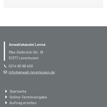
Anwaltskanzlei Lenné
Max-Delbrück-Str. 18
51377
Leverkusen
0214 90 98 400
info@anwalt-leverkusen.de
Navigation
Startseite
überspringen
Online-Terminvergabe
Auftrag erteilen