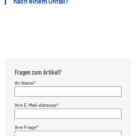
nach einem Unfall?
Fragen zum Artikel?
Pflichtfeld
Ihr Name
*
Pflichtfeld
Ihre E-Mail-Adresse
*
Pflichtfeld
Ihre Frage
*