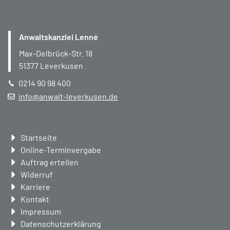
Anwaltskanzlei Lenné
Max-Delbrück-Str. 18
51377
Leverkusen
0214 90 98 400
info@anwalt-leverkusen.de
Navigation
Startseite
überspringen
Online-Terminvergabe
Auftrag erteilen
Widerruf
Karriere
Kontakt
Impressum
Datenschutzerklärung