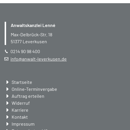
Anwaltskanzlei Lenné
Max-Delbrück-Str. 18
51377
Leverkusen
0214 90 98 400
info@anwalt-leverkusen.de
Navigation
Startseite
überspringen
Online-Terminvergabe
Auftrag erteilen
Widerruf
Karriere
Kontakt
Impressum