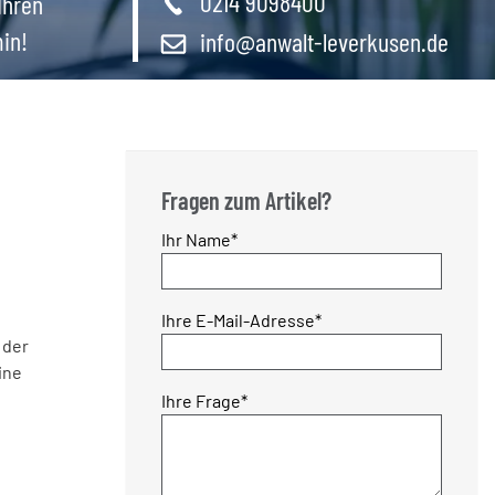
0214 9098400
Ihren
in!
info@anwalt-leverkusen.de
Fragen zum Artikel?
Pflichtfeld
Ihr Name
*
Pflichtfeld
Ihre E-Mail-Adresse
*
 der
ine
Pflichtfeld
Ihre Frage
*