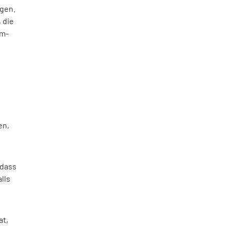
igen.
 die
am-
e
en,
odass
lls
at,