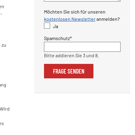
en
Möchten Sie sich für unseren
-
kostenlosen Newsletter
anmelden?
Ja
Pflichtfeld
Spamschutz
*
e zu
Bitte addieren Sie 3 und 8.
FRAGE SENDEN
ang
 Wird
es