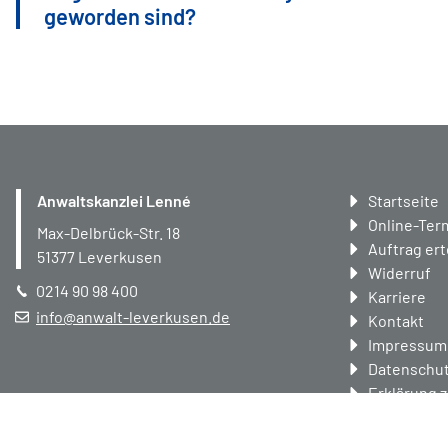
geworden sind?
Navigation
Anwaltskanzlei Lenné
Startseite
überspring
Online-Ter
Max-Delbrück-Str. 18
Auftrag ert
51377
Leverkusen
Widerruf
0214 90 98 400
Karriere
info@anwalt-leverkusen.de
Kontakt
Impressum
Datenschut
Erklärung z
Privatsphä