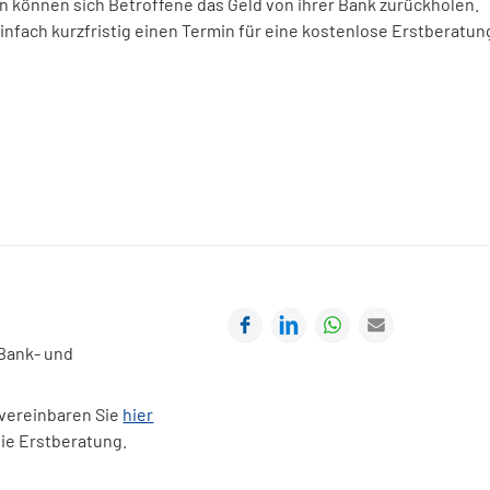
en können sich Betroffene das Geld von ihrer Bank zurückholen.
 einfach kurzfristig einen Termin für eine kostenlose Erstberatun
Facebook
LinkedIn
WhatsApp
E-mail
 Bank- und
 vereinbaren Sie
hier
eie Erstberatung.