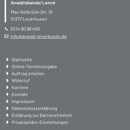
Anwaltskanzlei Lenné
Max-Delbrück-Str. 18
51377
Leverkusen
0214 90 98 400
info@anwalt-leverkusen.de
Navigation
Startseite
überspringen
Online-Terminvergabe
Auftrag erteilen
Widerruf
Karriere
Kontakt
Impressum
Datenschutzerklärung
Erklärung zur Barrierefreiheit
Privatsphäre-Einstellungen