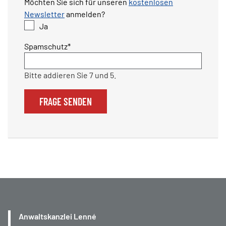
Möchten Sie sich für unseren
kostenlosen
Newsletter
anmelden?
Ja
Pflichtfeld
Spamschutz
*
Bitte addieren Sie 7 und 5.
FRAGE SENDEN
Anwaltskanzlei Lenné