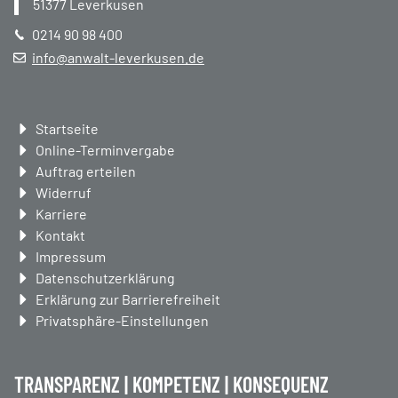
51377
Leverkusen
0214 90 98 400
info@anwalt-leverkusen.de
Navigation
Startseite
überspringen
Online-Terminvergabe
Auftrag erteilen
Widerruf
Karriere
Kontakt
Impressum
Datenschutzerklärung
Erklärung zur Barrierefreiheit
Privatsphäre-Einstellungen
TRANSPARENZ | KOMPETENZ | KONSEQUENZ