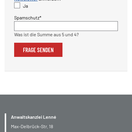
Ja
Pflichtfeld
Spamschutz
*
Was ist die Summe aus 5 und 4?
FRAGE SENDEN
Anwaltskanzlei Lenné
Max-Delbrück-Str. 18