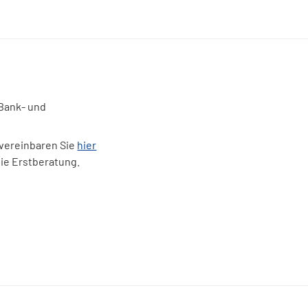
Facebook
LinkedIn
WhatsApp
E-mail
 Bank- und
 vereinbaren Sie
hier
eie Erstberatung.