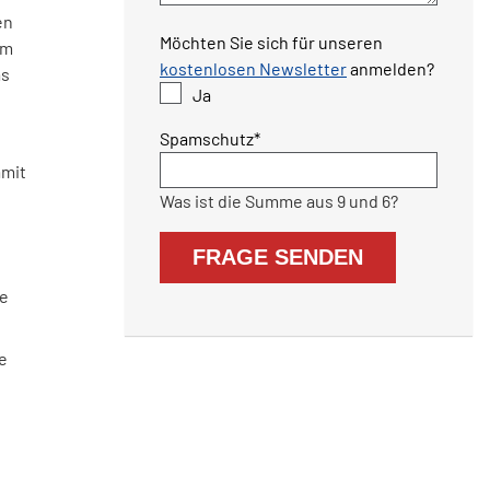
en
Möchten Sie sich für unseren
Am
kostenlosen Newsletter
anmelden?
as
Ja
Pflichtfeld
Spamschutz
*
amit
Was ist die Summe aus 9 und 6?
FRAGE SENDEN
ge
e