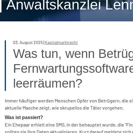
Anwaltskanzlei Len
03
.
August
2025
Kapitalmarktrecht
Was tun, wenn Betrü
Fernwartungssoftwar
leerräumen?
Immer häufiger werden Menschen Opfer von Betrügern, die si
aktuelle Masche zeigt, wie skrupellos die Täter vorgehen.
Was ist passiert?
Ein Ehepaar erhielt eine SMS, in der behauptet wurde, die "Fi
sollten sie ihre Daten aktualisieren. Kurz darauf meldete sich