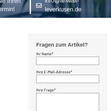
info@anwalt-
ie Ihren
rmin!
leverkusen.de
Fragen zum Artikel?
Pflichtfeld
Ihr Name
*
Pflichtfeld
Ihre E-Mail-Adresse
*
Pflichtfeld
Ihre Frage
*