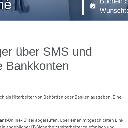
né
Buchen S
Wunschte
ger über SMS und
e Bankkonten
ch als Mitarbeiter von Behörden oder Banken ausgeben. Eine
nanz‑Online‑ID" sei abgelaufen. Über einen mitgeschickten Link
 ein angeblicher IT‑Sicherheitsmitarbeiter telefonisch und