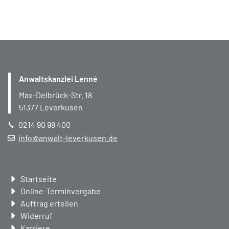
Anwaltskanzlei Lenné
Max-Delbrück-Str. 18
51377
Leverkusen
0214 90 98 400
info@anwalt-leverkusen.de
Navigation
Startseite
überspringen
Online-Terminvergabe
Auftrag erteilen
Widerruf
Karriere