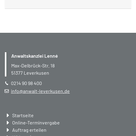
Anwaltskanzlei Lenné
Max-Delbrück-Str. 18
51377
Leverkusen
0214 90 98 400
info@anwalt-leverkusen.de
Navigation
Startseite
überspringen
Online-Terminvergabe
Auftrag erteilen