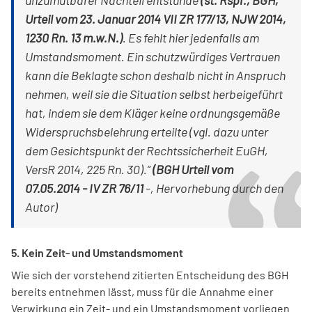
unzumutbarer Nachteil entstünde
(st. Rspr., BGH,
Urteil vom 23. Januar 2014 VII ZR 177/13, NJW 2014,
1230 Rn. 13 m.w.N.)
. Es fehlt hier jedenfalls am
Umstandsmoment. Ein schutzwürdiges Vertrauen
kann die Beklagte schon deshalb nicht in Anspruch
nehmen, weil sie die Situation selbst herbeigeführt
hat, indem sie dem Kläger keine ordnungsgemäße
Widerspruchsbelehrung erteilte (vgl. dazu unter
dem Gesichtspunkt der Rechtssicherheit EuGH,
VersR 2014, 225 Rn. 30).“
(BGH Urteil vom
07.05.2014 - IV ZR 76/11
-, Hervorhebung durch den
Autor)
5. Kein Zeit- und Umstandsmoment
Wie sich der vorstehend zitierten Entscheidung des BGH
bereits entnehmen lässt, muss für die Annahme einer
Verwirkung ein Zeit- und ein Umstandsmoment vorliegen.