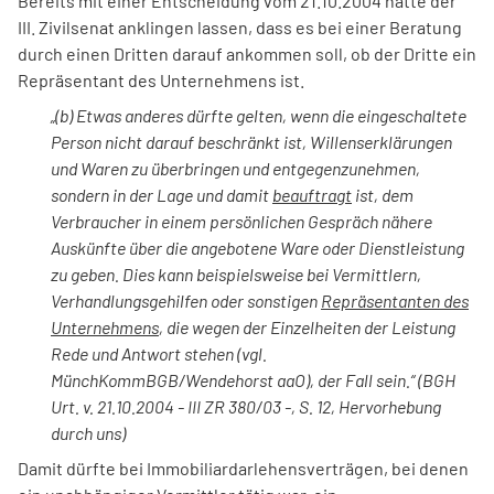
Bereits mit einer Entscheidung vom 21.10.2004 hatte der
III. Zivilsenat anklingen lassen, dass es bei einer Beratung
durch einen Dritten darauf ankommen soll, ob der Dritte ein
Repräsentant des Unternehmens ist.
„(b) Etwas anderes dürfte gelten, wenn die eingeschaltete
Person nicht darauf beschränkt ist, Willenserklärungen
und Waren zu überbringen und entgegenzunehmen,
sondern in der Lage und damit
beauftragt
ist, dem
Verbraucher in einem persönlichen Gespräch nähere
Auskünfte über die angebotene Ware oder Dienstleistung
zu geben. Dies kann beispielsweise bei Vermittlern,
Verhandlungsgehilfen oder sonstigen
Repräsentanten des
Unternehmens
, die wegen der Einzelheiten der Leistung
Rede und Antwort stehen (vgl.
MünchKommBGB/Wendehorst aaO), der Fall sein.“ (BGH
Urt. v. 21.10.2004 - III ZR 380/03 -, S. 12, Hervorhebung
durch uns)
Damit dürfte bei Immobiliardarlehensverträgen, bei denen