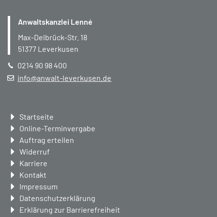
Anwaltskanzlei Lenné
Max-Delbrück-Str. 18
51377
Leverkusen
0214 90 98 400
info@anwalt-leverkusen.de
Navigation
Startseite
überspringen
Online-Terminvergabe
Auftrag erteilen
Widerruf
Karriere
Kontakt
Impressum
Datenschutzerklärung
Erklärung zur Barrierefreiheit