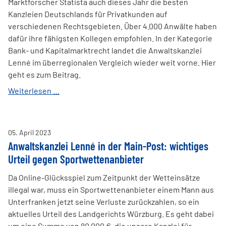
Marktforscher Statista auch dieses Jahr die besten
Kanzleien Deutschlands für Privatkunden auf
verschiedenen Rechtsgebieten. Über 4.000 Anwälte haben
dafür ihre fähigsten Kollegen empfohlen. In der Kategorie
Bank- und Kapitalmarktrecht landet die Anwaltskanzlei
Lenné im überregionalen Vergleich wieder weit vorne. Hier
geht es zum Beitrag.
Anwaltskanzlei
Weiterlesen …
Lenné
wieder
unter
05
.
April
2023
Deutschlands
Anwaltskanzlei Lenné in der Main-Post: wichtiges
Top-
Urteil gegen Sportwettenanbieter
Kanzleien
Da Online-Glücksspiel zum Zeitpunkt der Wetteinsätze
illegal war, muss ein Sportwettenanbieter einem Mann aus
Unterfranken jetzt seine Verluste zurückzahlen, so ein
aktuelles Urteil des Landgerichts Würzburg. Es geht dabei
um eine Summe von 80.000 €, die unsere Kanzlei für