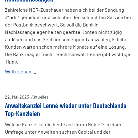
gegen
illegales
Zahlreiche NDR-Zuschauer haben sich bei der Sendung
Glücksspiel
„Markt“ gemeldet und sich über den schlechten Service bei
der Postbank beschwert. So soll die Bank in
Nachlassangelegenheiten geerbte Konten nicht zügig
auflösen und das Geld nur schleppend auszahlen. Etliche
Kunden warten schon mehrere Monate auf eine Lösung.
Die Bank reagiert nicht. Rechtsanwalt Lenné gibt wichtige
Tipps.
Guido
Weiterlesen …
Lenné
im
NDR:
22
.
Mai
2023
Aktuelles
Postbank
Anwaltskanzlei Lenné wieder unter Deutschlands
braucht
Top-Kanzleien
Monate
für
Welche Kanzlei ist die beste auf ihrem Gebiet? In einer
Kontenauflösungen
Umfrage unter Anwälten suchten Capital und der