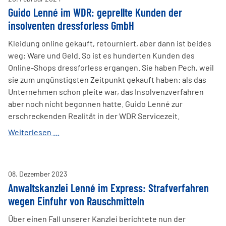
Guido Lenné im WDR: geprellte Kunden der
insolventen dressforless GmbH
Kleidung online gekauft, retourniert, aber dann ist beides
weg: Ware und Geld. So ist es hunderten Kunden des
Online-Shops dressforless ergangen. Sie haben Pech, weil
sie zum ungünstigsten Zeitpunkt gekauft haben: als das
Unternehmen schon pleite war, das Insolvenzverfahren
aber noch nicht begonnen hatte. Guido Lenné zur
erschreckenden Realität in der WDR Servicezeit.
Guido
Weiterlesen …
Lenné
im
WDR:
08
.
Dezember
2023
geprellte
Anwaltskanzlei Lenné im Express: Strafverfahren
Kunden
wegen Einfuhr von Rauschmitteln
der
insolventen
Über einen Fall unserer Kanzlei berichtete nun der