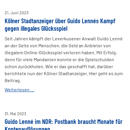
im
WDR-
21
.
Juni
2023
Radiointerview:
Kölner Stadtanzeiger über Guido Lennés Kampf
Glücksspieleinsätze
gegen illegales Glücksspiel
zurückfordern
Seit Jahren kämpft der Leverkusener Anwalt Guido Lenné
an der Seite von Menschen, die Geld an Anbieter von
illegalem Online-Glücksspiel verloren haben. Mit Erfolg,
denn für viele Mandanten konnte er die Spielschulden
schon zurückholen. Wie er das geschafft hat, darüber
berichtete nun der Kölner Stadtanzeiger. Hier geht es zum
Beitrag.
Kölner
Weiterlesen …
Stadtanzeiger
über
Guido
31
.
Mai
2023
Lennés
Guido Lenné im NDR: Postbank braucht Monate für
Kampf
Kontenauflösungen