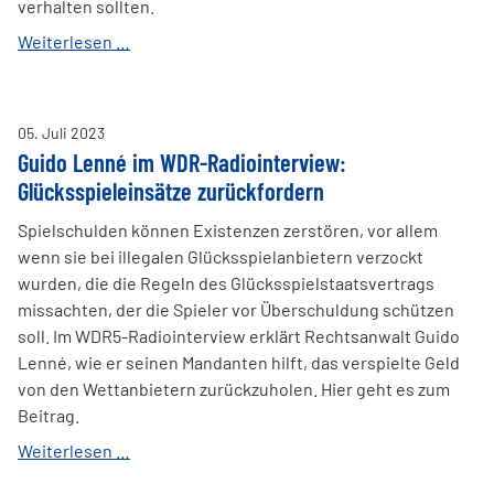
verhalten sollten.
Anwaltskanzlei
Weiterlesen …
Lenné
im
KStA:
05
.
Juli
2023
Ermittlungen
Guido Lenné im WDR-Radiointerview:
gegen
Glücksspieleinsätze zurückfordern
Käufer
illegaler
Spielschulden können Existenzen zerstören, vor allem
Sky-
wenn sie bei illegalen Glücksspielanbietern verzockt
Zugänge
wurden, die die Regeln des Glücksspielstaatsvertrags
missachten, der die Spieler vor Überschuldung schützen
soll. Im WDR5-Radiointerview erklärt Rechtsanwalt Guido
Lenné, wie er seinen Mandanten hilft, das verspielte Geld
von den Wettanbietern zurückzuholen. Hier geht es zum
Beitrag.
Guido
Weiterlesen …
Lenné