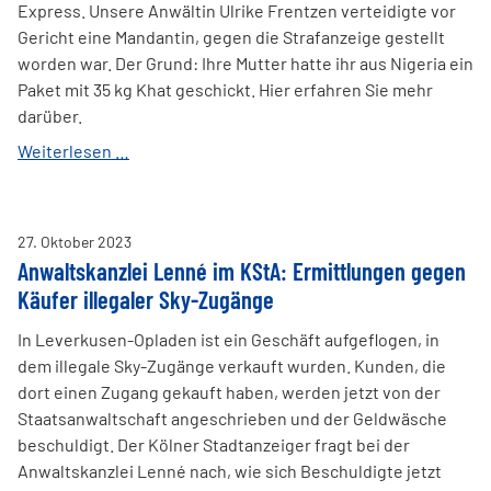
dressforless
Express. Unsere Anwältin Ulrike Frentzen verteidigte vor
GmbH
Gericht eine Mandantin, gegen die Strafanzeige gestellt
worden war. Der Grund: Ihre Mutter hatte ihr aus Nigeria ein
Paket mit 35 kg Khat geschickt. Hier erfahren Sie mehr
darüber.
Anwaltskanzlei
Weiterlesen …
Lenné
im
Express:
27
.
Oktober
2023
Strafverfahren
Anwaltskanzlei Lenné im KStA: Ermittlungen gegen
wegen
Käufer illegaler Sky-Zugänge
Einfuhr
von
In Leverkusen-Opladen ist ein Geschäft aufgeflogen, in
Rauschmitteln
dem illegale Sky-Zugänge verkauft wurden. Kunden, die
dort einen Zugang gekauft haben, werden jetzt von der
Staatsanwaltschaft angeschrieben und der Geldwäsche
beschuldigt. Der Kölner Stadtanzeiger fragt bei der
Anwaltskanzlei Lenné nach, wie sich Beschuldigte jetzt