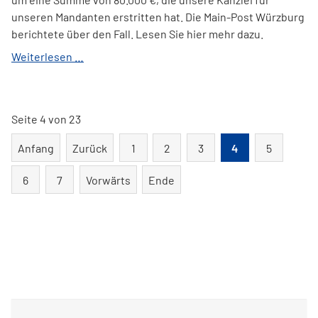
unseren Mandanten erstritten hat. Die Main-Post Würzburg
berichtete über den Fall. Lesen Sie hier mehr dazu.
Anwaltskanzlei
Weiterlesen …
Lenné
in
der
Seite 4 von 23
Main-
Post:
Anfang
Zurück
1
2
3
4
5
wichtiges
Urteil
6
7
Vorwärts
Ende
gegen
Sportwettenanbieter