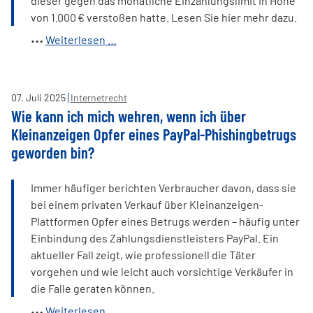
dieser gegen das monatliche Einzahlungslimit in Höhe
Zahlungsaufforderung
von 1.000 € verstoßen hatte. Lesen Sie hier mehr dazu.
hereingefallen?
LG
Weiterlesen …
Memmingen:
Verstoß
gegen
07
.
Juli
2025
Internetrecht
Einzahlungslimit
Wie kann ich mich wehren, wenn ich über
begründet
Kleinanzeigen Opfer eines PayPal-Phishingbetrugs
Schadensersatzanspruch
geworden bin?
gegen
Online-
Immer häufiger berichten Verbraucher davon, dass sie
Sportwettenanbieter
bei einem privaten Verkauf über Kleinanzeigen-
Plattformen Opfer eines Betrugs werden – häufig unter
Einbindung des Zahlungsdienstleisters PayPal. Ein
aktueller Fall zeigt, wie professionell die Täter
vorgehen und wie leicht auch vorsichtige Verkäufer in
die Falle geraten können.
Wie
Weiterlesen …