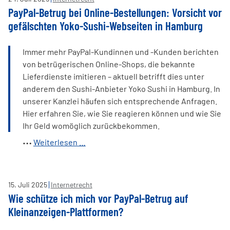
PayPal-Betrug bei Online-Bestellungen: Vorsicht vor
gefälschten Yoko-Sushi-Webseiten in Hamburg
Immer mehr PayPal-Kundinnen und -Kunden berichten
von betrügerischen Online-Shops, die bekannte
Lieferdienste imitieren – aktuell betrifft dies unter
anderem den Sushi-Anbieter Yoko Sushi in Hamburg. In
unserer Kanzlei häufen sich entsprechende Anfragen.
Hier erfahren Sie, wie Sie reagieren können und wie Sie
Ihr Geld womöglich zurückbekommen.
PayPal-
Weiterlesen …
Betrug
bei
Online-
15
.
Juli
2025
Internetrecht
Bestellungen:
Wie schütze ich mich vor PayPal-Betrug auf
Vorsicht
Kleinanzeigen-Plattformen?
vor
gefälschten