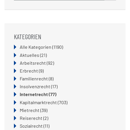
KATEGORIEN
Alle Kategorien
(1190)
Aktuelles
(21)
Arbeitsrecht
(92)
Erbrecht
(9)
Familienrecht
(8)
Insolvenzrecht
(17)
Internetrecht
(77)
Kapitalmarktrecht
(703)
Mietrecht
(39)
Reiserecht
(2)
Sozialrecht
(11)