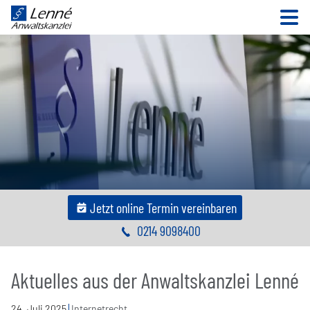
N
Jetzt online Termin vereinbaren
0214 9098400
Aktuelles aus der Anwaltskanzlei Lenné
24
.
Juli
2025
Internetrecht