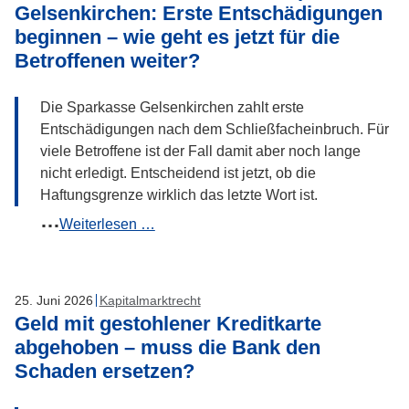
Gelsenkirchen: Erste Entschädigungen
Essen
beginnen – wie geht es jetzt für die
ordnet
Betroffenen weiter?
Sachverständigengutachten
an
Die Sparkasse Gelsenkirchen zahlt erste
Entschädigungen nach dem Schließfacheinbruch. Für
viele Betroffene ist der Fall damit aber noch lange
nicht erledigt. Entscheidend ist jetzt, ob die
Haftungsgrenze wirklich das letzte Wort ist.
Schließfacheinbruch
Weiterlesen …
bei
der
Sparkasse
25
.
Juni
2026
Kapitalmarktrecht
Gelsenkirchen:
Geld mit gestohlener Kreditkarte
Erste
abgehoben – muss die Bank den
Entschädigungen
Schaden ersetzen?
beginnen
–