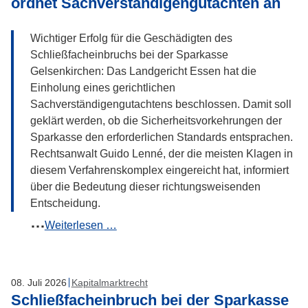
ordnet Sachverständigengutachten an
und
was
Wichtiger Erfolg für die Geschädigten des
kann
Schließfacheinbruchs bei der Sparkasse
ich
Gelsenkirchen: Das Landgericht Essen hat die
dagegen
Einholung eines gerichtlichen
tun?
Sachverständigengutachtens beschlossen. Damit soll
geklärt werden, ob die Sicherheitsvorkehrungen der
Sparkasse den erforderlichen Standards entsprachen.
Rechtsanwalt Guido Lenné, der die meisten Klagen in
diesem Verfahrenskomplex eingereicht hat, informiert
über die Bedeutung dieser richtungsweisenden
Entscheidung.
Verfahren
Weiterlesen …
gegen
die
Sparkasse
08
.
Juli
2026
Kapitalmarktrecht
Gelsenkirchen:
Schließfacheinbruch bei der Sparkasse
Landgericht