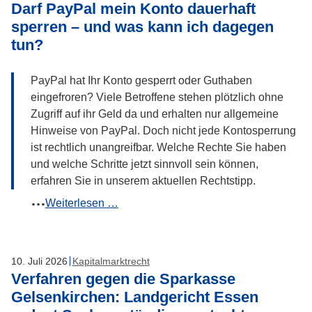
Darf PayPal mein Konto dauerhaft
welche
sperren – und was kann ich dagegen
Rechte
tun?
haben
Kunden
PayPal hat Ihr Konto gesperrt oder Guthaben
gegenüber
eingefroren? Viele Betroffene stehen plötzlich ohne
der
Zugriff auf ihr Geld da und erhalten nur allgemeine
Sparkasse?
Hinweise von PayPal. Doch nicht jede Kontosperrung
ist rechtlich unangreifbar. Welche Rechte Sie haben
und welche Schritte jetzt sinnvoll sein können,
erfahren Sie in unserem aktuellen Rechtstipp.
Darf
Weiterlesen …
PayPal
mein
Konto
10
.
Juli
2026
Kapitalmarktrecht
dauerhaft
Verfahren gegen die Sparkasse
sperren
Gelsenkirchen: Landgericht Essen
–