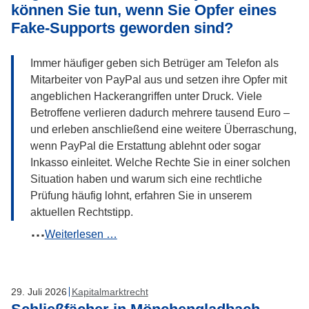
können Sie tun, wenn Sie Opfer eines
Rückerstattung
Fake-Supports geworden sind?
nach
Fremdzugriff
Immer häufiger geben sich Betrüger am Telefon als
auf
Mitarbeiter von PayPal aus und setzen ihre Opfer mit
Konto
angeblichen Hackerangriffen unter Druck. Viele
Betroffene verlieren dadurch mehrere tausend Euro –
und erleben anschließend eine weitere Überraschung,
wenn PayPal die Erstattung ablehnt oder sogar
Inkasso einleitet. Welche Rechte Sie in einer solchen
Situation haben und warum sich eine rechtliche
Prüfung häufig lohnt, erfahren Sie in unserem
aktuellen Rechtstipp.
Angeblicher
Weiterlesen …
Anruf
von
PayPal:
29
.
Juli
2026
Kapitalmarktrecht
Was