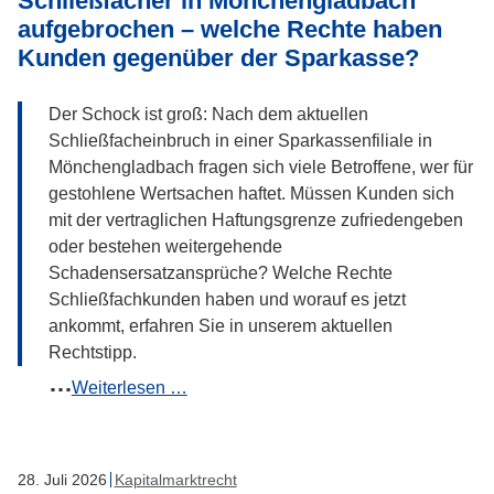
Schließfächer in Mönchengladbach
können
aufgebrochen – welche Rechte haben
Sie
Kunden gegenüber der Sparkasse?
tun,
wenn
Der Schock ist groß: Nach dem aktuellen
Sie
Schließfacheinbruch in einer Sparkassenfiliale in
Opfer
Mönchengladbach fragen sich viele Betroffene, wer für
eines
gestohlene Wertsachen haftet. Müssen Kunden sich
Fake-
mit der vertraglichen Haftungsgrenze zufriedengeben
Supports
oder bestehen weitergehende
geworden
Schadensersatzansprüche? Welche Rechte
sind?
Schließfachkunden haben und worauf es jetzt
ankommt, erfahren Sie in unserem aktuellen
Rechtstipp.
Schließfächer
Weiterlesen …
in
Mönchengladbach
aufgebrochen
28
.
Juli
2026
Kapitalmarktrecht
–