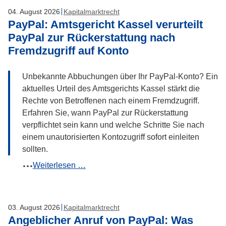
Oberlandesgericht
04
.
August
2026
Kapitalmarktrecht
Brandenburg
PayPal: Amtsgericht Kassel verurteilt
bejaht
PayPal zur Rückerstattung nach
Mitverschulden
Fremdzugriff auf Konto
der
Bank
Unbekannte Abbuchungen über Ihr PayPal-Konto? Ein
aktuelles Urteil des Amtsgerichts Kassel stärkt die
Rechte von Betroffenen nach einem Fremdzugriff.
Erfahren Sie, wann PayPal zur Rückerstattung
verpflichtet sein kann und welche Schritte Sie nach
einem unautorisierten Kontozugriff sofort einleiten
sollten.
PayPal:
Weiterlesen …
Amtsgericht
Kassel
verurteilt
03
.
August
2026
Kapitalmarktrecht
PayPal
Angeblicher Anruf von PayPal: Was
zur