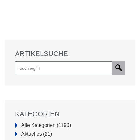
den
Schaden
ersetzen?
ARTIKELSUCHE
Suche
Pflichtfeld
Suchbegriff
*
KATEGORIEN
Alle Kategorien
(1190)
Aktuelles
(21)