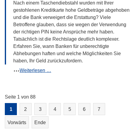
Nach einem Taschendiebstahl wurden mit Ihrer
wie
gestohlenen Kreditkarte hohe Geldbeträge abgehoben
geht
und die Bank verweigert die Erstattung? Viele
es
Betroffene glauben, dass sie wegen der Verwendung
jetzt
der richtigen PIN keine Ansprüche mehr haben.
für
Tatsächlich ist die Rechtslage deutlich komplexer.
die
Erfahren Sie, wann Banken für unberechtigte
Betroffenen
Abhebungen haften und welche Möglichkeiten Sie
weiter?
haben, Ihr Geld zurückzufordern.
Geld
Weiterlesen …
mit
gestohlener
Kreditkarte
Seite 1 von 88
abgehoben
–
1
2
3
4
5
6
7
muss
die
Vorwärts
Ende
Bank