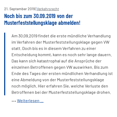
laut
21
.
September
2019
Verkehrsrecht
OLG
Noch bis zum 30.09.2019 von der
Braunschweig
Musterfeststellungsklage abmelden!
zulässig
aber
Am 30.09.2019 findet die erste mündliche Verhandlung
mit
im Verfahren der Musterfeststellungsklage gegen VW
fraglichen
statt. Doch bis es in diesem Verfahren zu einer
Erfolgsaussichten
Entscheidung kommt, kann es noch sehr lange dauern.
Das kann sich katastrophal auf die Ansprüche der
einzelnen Betroffenen gegen VW auswirken. Bis zum
Ende des Tages der ersten mündlichen Verhandlung ist
eine Abmeldung von der Musterfeststellungsklage
noch möglich. Hier erfahren Sie, welche Verluste den
Betroffenen bei der Musterfeststellungsklage drohen.
Noch
Weiterlesen …
bis
zum