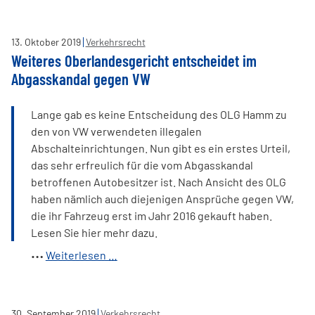
drohen
Fahrverbote
13
.
Oktober
2019
Verkehrsrecht
für
Weiteres Oberlandesgericht entscheidet im
Dieselfahrzeuge
Abgasskandal gegen VW
Lange gab es keine Entscheidung des OLG Hamm zu
den von VW verwendeten illegalen
Abschalteinrichtungen. Nun gibt es ein erstes Urteil,
das sehr erfreulich für die vom Abgasskandal
betroffenen Autobesitzer ist. Nach Ansicht des OLG
haben nämlich auch diejenigen Ansprüche gegen VW,
die ihr Fahrzeug erst im Jahr 2016 gekauft haben.
Lesen Sie hier mehr dazu.
Weiteres
Weiterlesen …
Oberlandesgericht
entscheidet
im
30
.
September
2019
Verkehrsrecht