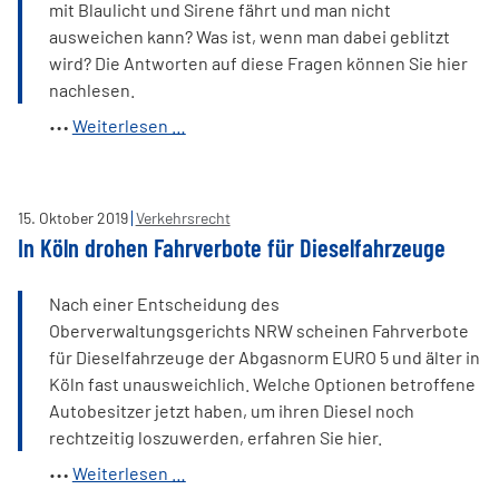
mit Blaulicht und Sirene fährt und man nicht
ausweichen kann? Was ist, wenn man dabei geblitzt
wird? Die Antworten auf diese Fragen können Sie hier
nachlesen.
Geschwindigkeitsbegrenzung
Weiterlesen …
für
Rettungsfahrzeug
überschreiten?
15
.
Oktober
2019
Verkehrsrecht
In Köln drohen Fahrverbote für Dieselfahrzeuge
Nach einer Entscheidung des
Oberverwaltungsgerichts NRW scheinen Fahrverbote
für Dieselfahrzeuge der Abgasnorm EURO 5 und älter in
Köln fast unausweichlich. Welche Optionen betroffene
Autobesitzer jetzt haben, um ihren Diesel noch
rechtzeitig loszuwerden, erfahren Sie hier.
In
Weiterlesen …
Köln