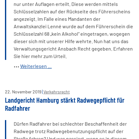
nur unter Auflagen erteilt. Diese werden mittels
Schlüsselzahlen auf der Rückseite des Führerscheins
angezeigt. Im Falle eines Mandanten der
Anwaltskanzlei Lenné wurde auf dem Führerschein die
Schlüsselzahl 68 „kein Alkohol“ eingetragen, wogegen
dieser sich mit unserer Hilfe wehrte. Nun hat uns das
Verwaltungsgericht Ansbach Recht gegeben. Erfahren
Sie hier mehr zum Urteil.
Führerschein:
Weiterlesen …
Behörde
darf
Schlüsselzahl
22
.
November
2019
Verkehrsrecht
68
Landgericht Hamburg stärkt Radwegepflicht für
„kein
Radfahrer
Alkohol“
nicht
Dürfen Radfahrer bei schlechter Beschaffenheit der
eintragen
Radwege trotz Radwegebenutzungspflicht auf der
Straße fahren? Und was passiert, wenn es in diesem