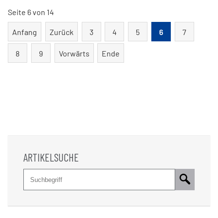
30.09.2019
Seite 6 von 14
von
der
Anfang
Zurück
3
4
5
6
7
Musterfeststellungsklage
abmelden!
8
9
Vorwärts
Ende
ARTIKELSUCHE
Suche
Pflichtfeld
Suchbegriff
*