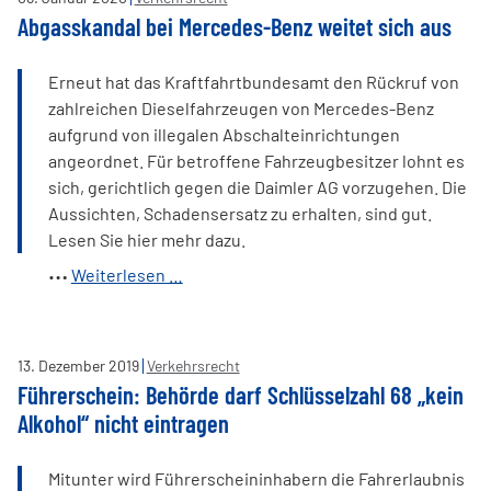
Abgasskandal bei Mercedes-Benz weitet sich aus
Erneut hat das Kraftfahrtbundesamt den Rückruf von
zahlreichen Dieselfahrzeugen von Mercedes-Benz
aufgrund von illegalen Abschalteinrichtungen
angeordnet. Für betroffene Fahrzeugbesitzer lohnt es
sich, gerichtlich gegen die Daimler AG vorzugehen. Die
Aussichten, Schadensersatz zu erhalten, sind gut.
Lesen Sie hier mehr dazu.
Abgasskandal
Weiterlesen …
bei
Mercedes-
Benz
13
.
Dezember
2019
Verkehrsrecht
weitet
Führerschein: Behörde darf Schlüsselzahl 68 „kein
sich
Alkohol“ nicht eintragen
aus
Mitunter wird Führerscheininhabern die Fahrerlaubnis