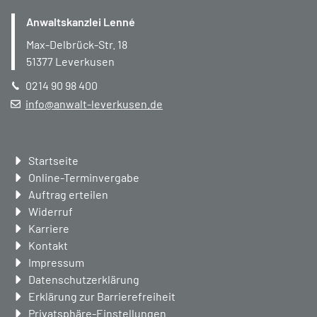
Anwaltskanzlei Lenné
Max-Delbrück-Str. 18
51377
Leverkusen
0214 90 98 400
info@anwalt-leverkusen.de
Navigation
Startseite
überspringen
Online-Terminvergabe
Auftrag erteilen
Widerruf
Karriere
Kontakt
Impressum
Datenschutzerklärung
Erklärung zur Barrierefreiheit
Privatsphäre-Einstellungen