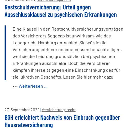
Restschuldversicherung: Urteil gegen
Ausschlussklausel zu psychischen Erkrankungen
Eine Klausel in den Restschuldversicherungsverträgen
des Versicherers Sogecap ist unwirksam, wie das
Landgericht Hamburg entschied. Sie würde die
Versicherungsnehmer unangemessen benachteiligen,
weil sie die Leistung grundsätzlich bei psychischen
Erkrankungen ausschließe. Doch die Versicherer
kämpfen ihrerseits gegen eine Einschränkung des für
sie lukrativen Geschäfts. Lesen Sie hier mehr dazu.
Restschuldversicherung:
Weiterlesen …
Urteil
gegen
Ausschlussklausel
27
.
September
2024
Versicherungsrecht
zu
BGH erleichtert Nachweis von Einbruch gegenüber
psychischen
Hausratversicherung
Erkrankungen