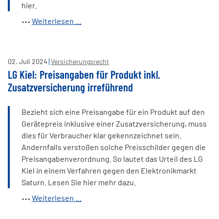
hier.
Hausratversicherung:
Weiterlesen …
Wertsachen
richtig
abgesichert?
02
.
Juli
2024
Versicherungsrecht
LG Kiel: Preisangaben für Produkt inkl.
Zusatzversicherung irreführend
Bezieht sich eine Preisangabe für ein Produkt auf den
Gerätepreis inklusive einer Zusatzversicherung, muss
dies für Verbraucher klar gekennzeichnet sein.
Andernfalls verstoßen solche Preisschilder gegen die
Preisangabenverordnung. So lautet das Urteil des LG
Kiel in einem Verfahren gegen den Elektronikmarkt
Saturn. Lesen Sie hier mehr dazu.
LG
Weiterlesen …
Kiel: