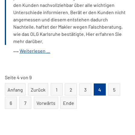
den Kunden nachvollziehbar über alle wichtigen
Unterschiede informieren. Berät er den Kunden nicht
angemessen und diesem entstehen dadurch
Nachteile, haftet der Makler wegen Falschberatung,
wie das OLG Karlsruhe bestätigte. Hier erfahren Sie
mehr darüber.
Versicherungsmakler
Weiterlesen …
zu
Schadensersatz
wegen
Seite 4 von 9
Falschberatung
verurteilt
Anfang
Zurück
1
2
3
4
5
6
7
Vorwärts
Ende