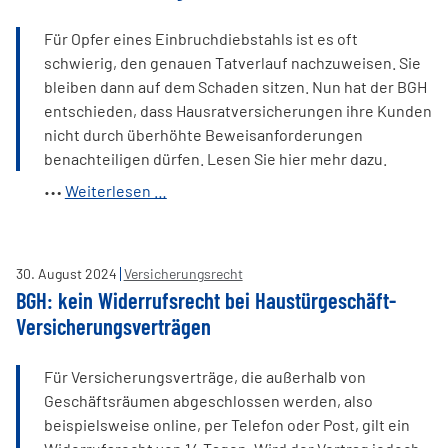
Für Opfer eines Einbruchdiebstahls ist es oft
schwierig, den genauen Tatverlauf nachzuweisen. Sie
bleiben dann auf dem Schaden sitzen. Nun hat der BGH
entschieden, dass Hausratversicherungen ihre Kunden
nicht durch überhöhte Beweisanforderungen
benachteiligen dürfen. Lesen Sie hier mehr dazu.
BGH
Weiterlesen …
erleichtert
Nachweis
von
30
.
August
2024
Versicherungsrecht
Einbruch
BGH: kein Widerrufsrecht bei Haustürgeschäft-
gegenüber
Versicherungsverträgen
Hausratversicherung
Für Versicherungsverträge, die außerhalb von
Geschäftsräumen abgeschlossen werden, also
beispielsweise online, per Telefon oder Post, gilt ein