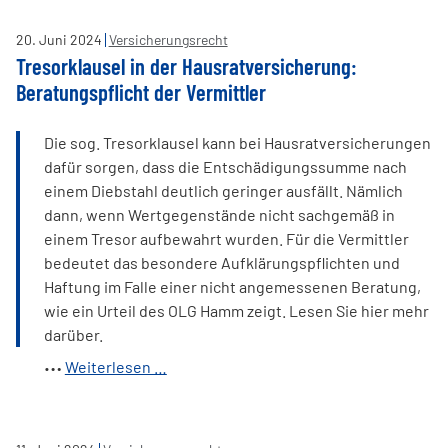
Preisangaben
für
20
.
Juni
2024
Versicherungsrecht
Produkt
Tresorklausel in der Hausratversicherung:
inkl.
Beratungspflicht der Vermittler
Zusatzversicherung
irreführend
Die sog. Tresorklausel kann bei Hausratversicherungen
dafür sorgen, dass die Entschädigungssumme nach
einem Diebstahl deutlich geringer ausfällt. Nämlich
dann, wenn Wertgegenstände nicht sachgemäß in
einem Tresor aufbewahrt wurden. Für die Vermittler
bedeutet das besondere Aufklärungspflichten und
Haftung im Falle einer nicht angemessenen Beratung,
wie ein Urteil des OLG Hamm zeigt. Lesen Sie hier mehr
darüber.
Tresorklausel
Weiterlesen …
in
der
Hausratversicherung: