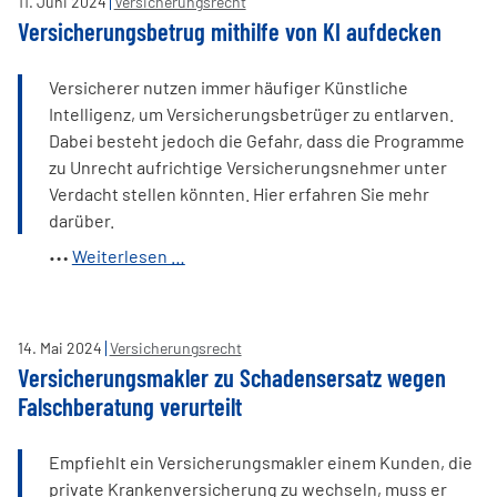
11
.
Juni
2024
Versicherungsrecht
Beratungspflicht
Versicherungsbetrug mithilfe von KI aufdecken
der
Vermittler
Versicherer nutzen immer häufiger Künstliche
Intelligenz, um Versicherungsbetrüger zu entlarven.
Dabei besteht jedoch die Gefahr, dass die Programme
zu Unrecht aufrichtige Versicherungsnehmer unter
Verdacht stellen könnten. Hier erfahren Sie mehr
darüber.
Versicherungsbetrug
Weiterlesen …
mithilfe
von
KI
14
.
Mai
2024
Versicherungsrecht
aufdecken
Versicherungsmakler zu Schadensersatz wegen
Falschberatung verurteilt
Empfiehlt ein Versicherungsmakler einem Kunden, die
private Krankenversicherung zu wechseln, muss er