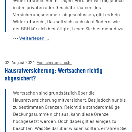
Widerrufsrecht von 14 Tagen. Wird der Vertrag jedoch
in den privaten oder Geschäftsräumen des
Versicherungsnehmers abgeschlossen, gibt es kein
Widerrufsrecht. Das soll sich auch nicht ändern, wie
der BGH kürzlich bestätigte. Lesen Sie hier mehr dazu.
BGH:
Weiterlesen …
kein
Widerrufsrecht
bei
02
.
August
2024
Versicherungsrecht
Haustürgeschäft-
Hausratversicherung: Wertsachen richtig
Versicherungsverträgen
abgesichert?
Wertsachen sind grundsätzlich über die
Hausratversicherung mitversichert. Das jedoch nur bis
zu bestimmten Grenzen. Reicht die standardmäßige
Deckungssumme nicht aus, kann diese Grenze
hochgesetzt werden. Doch dabei gilt es einiges zu
beachten. Was Sie darüber wissen sollten, erfahren Sie