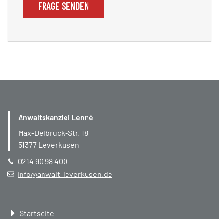
FRAGE SENDEN
Anwaltskanzlei Lenné
Max-Delbrück-Str. 18
51377
Leverkusen
0214 90 98 400
info@anwalt-leverkusen.de
Navigation
Startseite