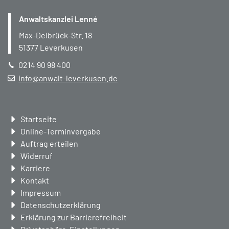
Anwaltskanzlei Lenné
Max-Delbrück-Str. 18
51377
Leverkusen
0214 90 98 400
info@anwalt-leverkusen.de
Navigation
Startseite
überspringen
Online-Terminvergabe
Auftrag erteilen
Widerruf
Karriere
Kontakt
Impressum
Datenschutzerklärung
Erklärung zur Barrierefreiheit